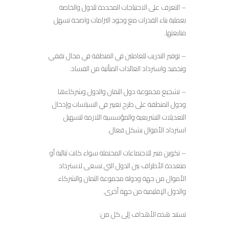
– التعرف على الاحتياجات المحددة للدول والخاصة
بعملية بناء القدرات مع وجود التزامات واضحة تسهل
متابعتها.
– توفير التدريب للعاملين في المنطقة في مجال تقفي
وتجميد واسترداد العائدات المتأتية من الفساد.
– تشجيع مجموعة دول الثمان والدول وشركاءها
ودول المنطقة على طرح تغيير في السياسات وإدخال
التعديلات التشريعية والمؤسسية اللازمة لتسهيل
استرداد الأموال بشكل فعال.
– تكوين منبر للاجتماعات المحتملة سواء كانت ثنائية أو
متعددة الأطراف بين الدول التي تسعى لاسترداد
الأموال من جهة ودولة مجموعة الثمان والشركاء
والدول الإقليمية من جهة أخرى.
تستند هذه الأهداف إلى كل من: