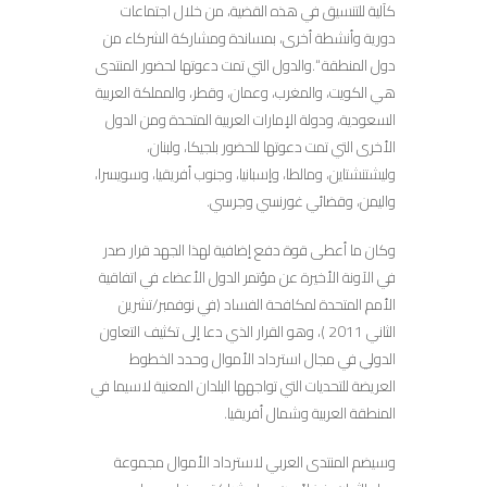
كآلية للتنسيق في هذه القضية، من خلال اجتماعات
دورية وأنشطة أخرى، بمساندة ومشاركة الشركاء من
دول المنطقة “.والدول التي تمت دعوتها لحضور المنتدى
هي الكويت، والمغرب، وعمان، وقطر، والمملكة العربية
السعودية، ودولة الإمارات العربية المتحدة ومن الدول
الأخرى التي تمت دعوتها للحضور بلجيكا، ولبنان،
وليشتنشتاين، ومالطا، وإسبانيا، وجنوب أفريقيا، وسويسرا،
واليمن، وقضائي غورنسي وجرسي.
وكان ما أعطى قوة دفع إضافية لهذا الجهد قرار صدر
في الآونة الأخيرة عن مؤتمر الدول الأعضاء في اتفاقية
الأمم المتحدة لمكافحة الفساد (في نوفمبر/تشرين
الثاني 2011 )، وهو القرار الذي دعا إلى تكثيف التعاون
الدولي في مجال استرداد الأموال وحدد الخطوط
العريضة للتحديات التي تواجهها البلدان المعنية لاسيما في
المنطقة العربية وشمال أفريقيا.
وسيضم المنتدى العربي لاسترداد الأموال مجموعة