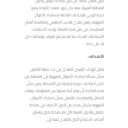
دول الثمان، فضلاً عن دول شراكة دوفيل ودول
المنطقة العربية، بغية بذل جهد متعدد الأوجه يرفع
درجة الوعي بالإجراءات الفاعلة لاسترداد الأموال
المنهوبة، ويتيح منتدى للتدريب الإقليمي ومناقشة أفضل
الممارسات في مثل هذه القضايا، ويحدد الاحتياجات
اللازمة لبناء القدرات بما يتلاءم مع ظروف وإمكانات كل
بلد على حدة.
الأهداف:
يتمثل الهدف الرئيسي للمنتدى في بدء عملية التعاون
بشأن مسألة استرداد الأموال المنهوبة في المنطقة من
خلال اجتماعات دورية وغيرها من الأنشطة، ومن شأن
هذه الشراكة أن توفر أيضا مخزونا من المعلومات وبيانات
الاتصال والممارسات الفضلى بشأن استرداد الأموال
المنهوبة بشكل محدد بين الدول الأعضاء في شراكة
دوفيل والدول العربية التي تمر بمرحلة تحول،وتتمثل
أهداف الاجتماع الأول للمنتدى فيما يلي: