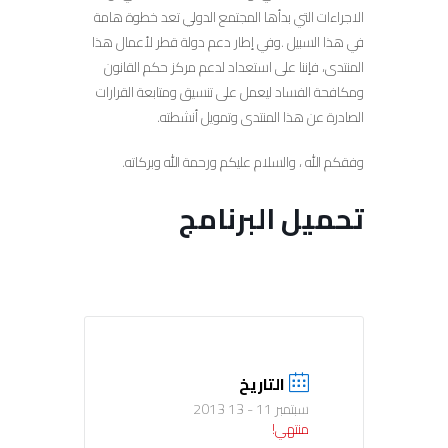
الاجراءات التي بدأها المجتمع الدولي تعد خطوة هامة
في هذا السبيل .وفي إطار دعم دولة قطر لأعمال هذا
المنتدى، فإننا على استعداد لدعم مركز حكم القانون
ومكافحة الفساد ليعمل على تنسيق ومتابعة القرارات
الصادرة عن هذا المنتدى وتمويل أنشطته.
وفقكم الله ، والسلام عليكم ورحمة الله وبركاته.
تحميل البرنامج
التاريخ
سبتمبر 11 - 13 2013
منتهي!