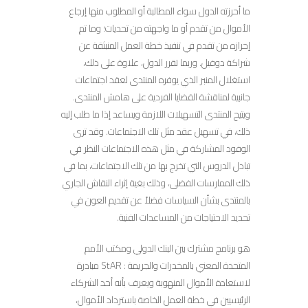
ما أحرزته الدول سواء المطالبة أو المطلوب منها إرجاع
الأموال من تقدم أو ما واجهته من تحديات؛ وما تم
إحرازه من تقدم في تنفيذ خطة العمل المنبثقة عن
شراكة دوفيل. وربما تقرر الدول، علاوة على ذلك،
استغلال المنبر الذي يوفره المنتدى لعقد اجتماعات
جانبية لمناقشة القضايا الفردية على هامش المنتدى.
ويتيح المنتدى التسهيلات اللازمة ويساعد إذا ما طلب إليه
ذلك، في تسهيل عقد مثل تلك الاجتماعات. وقد ترى
الوفود المشاركة في مثل هذه الاجتماعات النظر في
تبادل الدروس التي تخرج بها من تلك الاجتماعات، بما في
ذلك الممارسات الفضلى، وذلك بغية إثراء النقاش الجاري
بالمنتدى بشأن السياسات فضلاً عن تقديم العون في
تحديد الاحتياجات من المساعدات الفنية.
هو برنامج مشترك بين البنك الدولي ومكتب الأمم
المتحدة المعني بالمخدرات والجريمة : StAR مبادرة
لاستعادة الأموال المنهوبة ويعرف بأنه أحد الشركاء
الرئيسيين في خطة العمل الخاصة باسترداد الأموال،