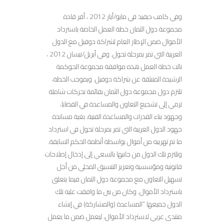
وفي كامب ديفيد في مايو/أيار 2012 ، أقر قادة
مجموعة دول الثمان خطة العمل الخاصة باسترداد
الأموال ضمن الإطار العام لشراكة دوفيل مع الدول
العربية التي تمر بمرحلة تحول. وفي أبريل/نيسان 2012 ،
نالت خطة العمل هذه موافقة مجموعة الحوكمة
الرشيدة المنبثقة عن شراكة دوفيل. وبموجب الخطة،
تلتزم دول مجموعة دول الثمان بقائمة تحركات شاملة
ترمي إلى تشجيع التعاون والمساعدة في القضايا،
وجهود بناء القدرات والمساعدة الفنية، بغية مساندة
جهود الدول العربية التي تمر بمرحلة تحول في استرداد
ما تم تهريبه من أموال بواسطة أنظمة الحكم السابقة.
وتلتزم تلك الدول من جانبها بالسعي إلى إدخال إصلاحات
قانونية ومؤسسية وتعزيز التنسيق المحلي من أجل
تسهيل التعاون مع مجموعة دول الثمان فيما يتعلق
باسترداد الأموال. وكان من بين ما وافقت عليه تلك
الدول جميعها “المساعدة (والمشاركة) في إنشاء
منتدى عربي لاسترداد الأموال، ليعمل ضمن ما يعمل