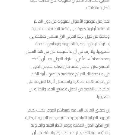
العربي لاسترداد الأموال المنهوبة الذي تتشرف دولة
قطر باستضافته.
لقد إحتل موضوع الأموال المنهوبة من دول العالم
المختلفة أولوية كبيرة على قائمة الاهتمامات الدولية
وخاصة من دول الربيع العربي التي تسعى جاهدة إلى
إسترداد ثرواتها الوطنية المنهوبة وتوظيفها لخدمة
شعوبها. ولا ريب في أن ما نشهده الآن في هذا السبيل
يعد منعطفاً هاماً في السلوك الدولي يجب أن يأخذه
الجميع بعين الاعتبار. فلقد كان لغياب التضامن الدولي
في ملاحقة تلك الجرائم ومعاقبة مرتكبيها ، أثره الكبير
في تفاقم هذه الظاهرة واستفحال آثارها المروعة على
اقتصاديات العديد من الدول وتفشي الفقر والبطالة بين
شعوبها.
إن تحقيق الغايات السامية لمنتداكم الموقر يتطلب تضافر
الجهود الدولية للقيام بجهد مشترك يدعم الجهود الوطنية
التي تبذلها الدول المعنية ويوفر الأطر الفنية والقانونية
والمؤسسية للتصدي لهذه الظاهرة. ولا شك في أن