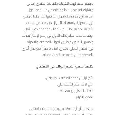
ويقدم الدعم لهذه اللقاءات ولمبادرة المنتدى العربي.
وتشارك المبادرة بنشاط وفاعلية في مساعدة الدول
العربية التي تمر بمرحلة تحول، بما فيها مصر وليبيا وتونس،
في سعيها إلى استرداد الأموال من عدد من الجهات
الأجنبية المعنية، بما يشمل أعضاء مجموعة دول الثمان
.وقد ساعدت المبادرة تلك الدول في رسم الإستراتيجيات،
وتحسين التعاون فيما بين الجهات المختصة، والانخراط
في التعاون الدولي. وتجري المبادرة حواراً مع دول أخرى
بالمنطقة بشأن تقديم مساعدات مماثلة.
كلمة سمو الامير الوالد في الافتتاح
الأخ الرئيس محمد المنصف المرزوقي ،
الأخ النائب العام الدكتور علي
أصحاب المعالي والسعادة ،
الحضور الكرام ،
يسعدني أن أرحب بكم في بداية اجتماعات المنتدى