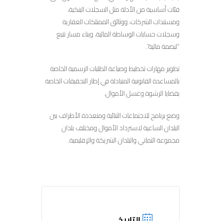
فئات أساسية من الأدلة مثل السجلات البنكية،
ومستندات الشركات، ووثائق الممتلكات العقارية
وسجلات حسابات الوساطة المالية، وبناء مسار تتبع
“لبصمة مالية”.
تطوير مهارات تخطيط وصياغة الطلبات الرسمية الخاصة
بالمساعدة القانونية المتبادلة في إطار التحقيقات الخاصة
بقضايا الرشوة وغسل الأموال.
وضع برنامج للاجتماعات الثنائية ومتعددة الأطراف بين
البلدان الساعية لاسترداد الأموال ومختلف بلدان
مجموعة الثماني والبلدان الشريكة والإقليمية.
التاريخ