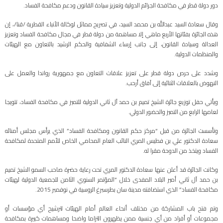
دور دولة قطر في مكافحة الجرائم الدولية وتعزيز سيادة القانون ودعم مكافحة الفساد.
وقال سعادة السيد عبدالله بن محمد السيد، في تصريح مماثل لوكالة الأنباء القطرية /قنا/، إن
هذه الجائزة بفئاتها الأربع ماهي إلا مساهمة من دولة قطر في مجال مكافحة الفساد وتعزيز
العدالة وسيادة القانون، إلى جانب إرساء الشفافية والحكم الرشيد بالتعاون مع الهيئات
والمنظمات الدولية.
وشدد على حرص دولة قطر على تعزيز علاقات التعاون مع جمهورية رواندا والعمل على
النهوض بالعلاقات الثنائية إلى آفاق أرحب.
ويأتي حفل توزيع جائزة الشيخ تميم بن حمد آل ثاني الدولية للتميز في مكافحة الفساد، تتويجا
لعامها الرابع من التميز والحضور الدولي.
وتأسست الجائزة من قبل “مركز حكم القانون ومكافحة الفساد” الذي يرأس مجلس أمنائه
سعادة الدكتور علي بن فطيس المري النائب العام المحامي الخاص للأمم المتحدة لمكافحة
الفساد ويتخذ من الدوحة مقرا له.
وكانت الجائزة قد أعلن عنها سعادة الدكتور المري تحت رعاية حضرة صاحب السمو الشيخ تميم
بن حمد آل ثاني أمير البلاد المفدى خلال “المؤتمر السنوي الثامن للجمعية الدولية لهيئات
مكافحة الفساد” الذي استضافته مدينة سان بطرسبرغ الروسية في نوفمبر 2015.
وتم فتح باب المشاركة من مختلف أنحاء العالم أمام الهيئات لترشيح أي مؤسسات أو
مجموعات أو أفراد من أي جنسية ممن يظهرون التزاما واضحا ومساهمات كبيرة بمكافحة