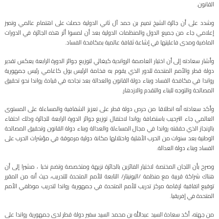
القانون.
وشدد على أن جائزة الشيخ تميم بن حمد آل ثاني الدولية حصلت على اهتمام عالمي وتميز
إعلامي جاء من جميع الدول والمنظمات الدولية بعد أن لمسوا أثر هذه الجائزة في الدورات
الماضية ومدى فاعليتها في إشاعة ثقافة عالمية بمكافحة الفساد.
وأشار سعادته إلى أن اختيار العاصمة الرواندية كيغالي لتوزيع جوائز الدورة الرابعة يعكس تقدير
دولة قطر والأمم المتحدة للدور الذي يقوم به فخامة الرئيس بول كاغامي رئيس جمهورية
رواندا في مكافحة الفساد وبناء دولة القانون والعدالة بعد نجاحه في قيادة رواندا نحو تحقيق
المصالحة والتوجه للبناء والتقدم والازدهار.
وأكد سعادته أنه انطلاقا من حرص دولة قطر على تعزيز الشفافية والمساءلة على المستوى
العالمي جاء الترحيب باستضافة رواندا لاحتفال توزيع جوائز الدورة الرابعة للجائزة وذلك احتفاء
بالإنجاز الذي حققته رواندا في مجال المساءلة والعدالة وبناء دولة القانون وتحقيق المصالحة
الوطنية بعد سنوات من الحرب الأهلية واحتلالها مكانة دولية مرموقة في مؤشرات الحرب على
الفساد وبناء دولة العدالة.
وصرح بأن اللجان المختصة لاختيار الفائزين بالجائزة نزيهة ومتخصصة وتضم نخبا ، مشيرا إلى أن
هناك شراكة قريبة مع منظمة /اليونيتار/ التابعة للأمم المتحدة للتدريب، حيث أنه من المقرر
توقيع اتفاقية لإقامة مركز تدريب للأمم المتحدة في جمهورية رواندا لتدريب موظفي الأمم
المتحدة في إفريقيا.
من جهته، أكد سعادة السيد عبدالله بن محمد السيد سفير دولة قطر لدى جمهورية رواندا على