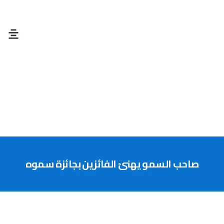
تواصل مع
صاحب السمو يهنئ الفائزين بجائزة سموه