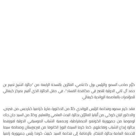
كرَّم صاحب السمو والرئيس بول كاغامي، الفائزين بالنسخة الرابعة من “جائزة الشيخ تميم بن
حمد آل ثاني الدولية للتميز في مكافحة الفساد”، في حفل الجائزة الذي أقيم بمركز كيغالي
للمؤتمرات بالعاصمة الرواندية كيغالي.
فقد كرم سموه وفخامة الرئيس الرواندي كلاً من الدكتورة ماريا كرامبيا كبارديس من قبرص،
والدكتور البان كوكي من ألبانيا الفائزَيْن بجائزة البحث العلمي والتعليم، وكلاً من السيد جان جاك
لومومبا من جمهورية الكونغو الديمقراطية، وجمعية الشباب الموسيقي الدولية لفوزهما
بجائزة إبداع الشباب وتفاعلهم، كما كرما السيدة النورا الكانوفا من قيرغيزستان ومنظمة سيما
للخدمة العامة بجائزة الابتكار، بالإضافة إلى فخامة السيد كينيث كوندا رئيس جمهورية زامبيا