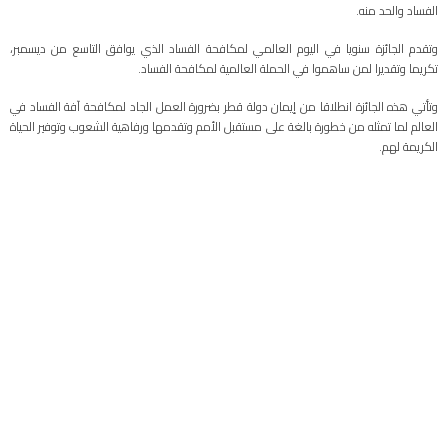
الفساد والحد منه.
وتقدم الجائزة سنويا في اليوم العالمي لمكافحة الفساد الذي يوافق التاسع من ديسمبر،
تكريما وتقديرا لمن ساهموا في الحملة العالمية لمكافحة الفساد.
وتأتي هذه الجائزة انطلاقا من إيمان دولة قطر بضرورة العمل الجاد لمكافحة آفة الفساد في
العالم لما تمثله من خطورة بالغة على مستقبل الأمم وتقدمها ورفاهية الشعوب وتوفير الحياة
الكريمة لهم.