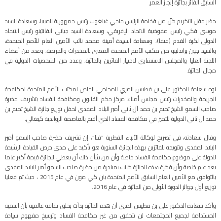
السابق الفائز بجائزة إنجاز العمر.
حضر حفل التكريم كلٌ من فخامة الرئيس حاجي غينغوب رئيس جمهورية ناميبيا، وسعادة السيد
موسى فكي رئيس مفوضية الاتحاد الإفريقي، وسعادة السيد جياني انفانتينو رئيس الاتحاد
الدولي لكرة القدم (فيفا)، وسعادة السيدة أمينة محمد نائب الأمين العام للأمم المتحدة،
والسيد جون براندلينو من مكتب الأمم المتحدة المعني بالمخدرات والجريمة، وعدد من أعضاء
اللجنة العليا والمجلس الاستشاري لاختيار الفائزين بالجائزة، وعدد من الشخصيات الدولية في
مجال الجائزة.
نوه سعادة الدكتور علي بن فطيس المري المحامي الخاص لمكتب الأمم المتحدة لمكافحة
الجريمة والمخدرات رئيس مجلس أمناء مركز حكم القانون ومكافحة الفساد بتشريف حضرة
صاحب السمو الشيخ تميم بن حمد آل ثاني أمير البلاد المفدى لحفل توزيع جائزة الشيخ تميم بن
حمد آل ثاني الدولية للتميز في مكافحة الفساد الذي أقيم بالعاصمة الرواندية كيغالي.
وقال سعادته، في تصريح لوكالة الأنباء القطرية “قنا”، إن تشريف حضرة صاحب السمو أمير
البلاد المفدى وتتويجه للفائزين بهذه الجائزة السنوية هو تأكيد على مدى حرص القيادة الرشيدة
للدولة على موضوع مكافحة الفساد خاصة وأن من شأن ذلك أن يعطي للجائزة قيمة أكبر عاما
بعد عام خاصة وأن فكرة هذه الجائزة كانت بمبادرة من حضرة صاحب السمو أمير البلاد المفدى
بالتوافق مع الأمين العام السابق للأمم المتحدة بان كي مون في عام 2015 ، حيث تم فعليا
توزيع أول جوائز الدورة الأولى من الجائزة في عام 2016.
وأكد سعادة الدكتور علي بن فطيس المري أن هذه الجائزة بدأت بخلق ثقافة عالمية بأن التنمية
المستدامة لجميع المجتمعات لن تتحقق من غير مكافحة الفساد وترسيخ مفهوم سيادة